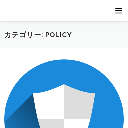
コ
ン
メニュー
テ
ン
ツ
へ
カテゴリー:
POLICY
ス
キ
ッ
プ