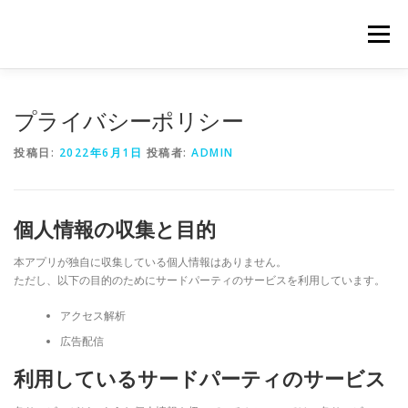
コ
ン
メニュー
テ
ン
ツ
へ
プライバシーポリシー
ス
キ
投稿日:
2022年6月1日
投稿者:
ADMIN
ッ
プ
個人情報の収集と目的
本アプリが独自に収集している個人情報はありません。
ただし、以下の目的のためにサードパーティのサービスを利用しています。
アクセス解析
広告配信
利用しているサードパーティのサービス