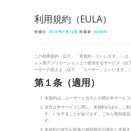
コ
ン
利用規約（EULA）
テ
ン
ツ
投稿日:
2020年1月23日
投稿者:
ADMIN
へ
ス
キ
この利用規約（以下、「本規約」といいます。）は、 M
ッ
ォン用アプリケーション上で提供するサービス（以
プ
ーザーの皆さま（以下、「ユーザー」といいます。
第１条（適用）
本規約は、ユーザーと当方との間の本サービス
当方は本サービスに関し、本規約のほか、ご利
す。）をすることがあります。これら個別規定
す。
本規約の規定が前条の個別規定の規定と矛盾す