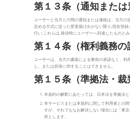
第１３条（通知または
ユーザーと当方との間の通知または連絡は、当方の定
定める方式に従った変更届け出がない限り,現在登
行い,これらは,発信時にユーザーへ到達したものと
第１４条（権利義務の
ユーザーは、当方の書面による事前の承諾なく、利
し、または担保に供することはできません。
第１５条（準拠法・裁
本規約の解釈にあたっては、日本法を準拠法と
本サービスまたは本規約に関して利用者との間
すが、それでもなお解決しない場合には「東京
所とします。