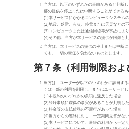
当方は、以下のいずれかの事由があると判断し
部の提供を停止または中断することができるも
(1)本サービスにかかるコンピュータシステム
(2)地震、落雷、火災、停電または天災など
(3)コンピュータまたは通信回線等が事故によ
(4)その他、当方が本サービスの提供が困難と
当方は、本サービスの提供の停止または中断に
ても、一切の責任を負わないものとします。
第７条（利用制限およ
当方は、ユーザーが以下のいずれかに該当する
くは一部の利用を制限し、またはユーザーとし
(1)本規約のいずれかの条項に違反した場合
(2)登録事項に虚偽の事実があることが判明し
(3)料金等の支払債務の不履行があった場合
(4)当方からの連絡に対し、一定期間返答がな
(5)本サービスについて、最終の利用から一定
(6)その他、当方が本サービスの利用を適当で