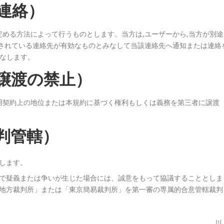
連絡）
める方法によって行うものとします。当方は,ユーザーから,当方が別途
録されている連絡先が有効なものとみなして当該連絡先へ通知または連絡
みなします。
譲渡の禁止）
用契約上の地位または本規約に基づく権利もしくは義務を第三者に譲渡
判管轄）
します。
で疑義または争いが生じた場合には、誠意をもって協議することとしま
地方裁判所」または「東京簡易裁判所」を第一審の専属的合意管轄裁判
以