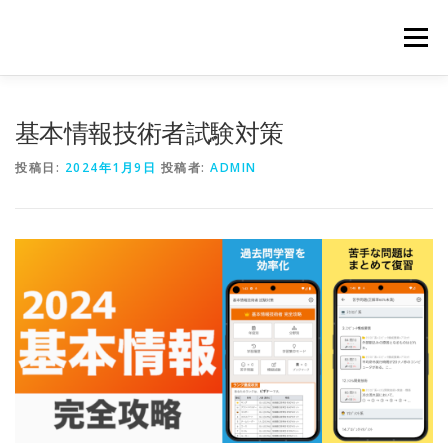
コ
ン
メニュー
テ
ン
ツ
へ
基本情報技術者試験対策
ス
キ
投稿日:
2024年1月9日
投稿者:
ADMIN
ッ
プ