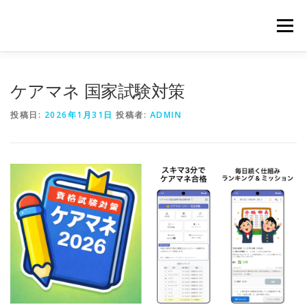
コ
ン
メニュー
テ
ン
ツ
へ
ケアマネ 国家試験対策
ス
キ
投稿日:
2026年1月31日
投稿者:
ADMIN
ッ
プ