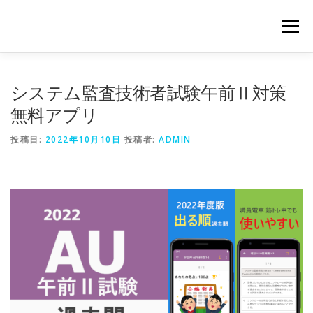
コ
ン
メニュー
テ
ン
ツ
へ
システム監査技術者試験午前Ⅱ対策
ス
キ
無料アプリ
ッ
プ
投稿日:
2022年10月10日
投稿者:
ADMIN